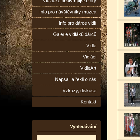
Vidlácké neolympijské hry
Info pro návštěvníky muzea
Info pro dárce vidlí
Galerie vidláků dárců
Vidle
Vidláci
VidleArt
Napsali a řekli o nás
Vzkazy, diskuse
Kontakt
Vyhledávání