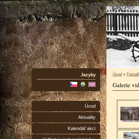
Jazyky
Úvod
»
Fotoa
Galerie vi
Úvod
Aktuality
Kalendář akcí