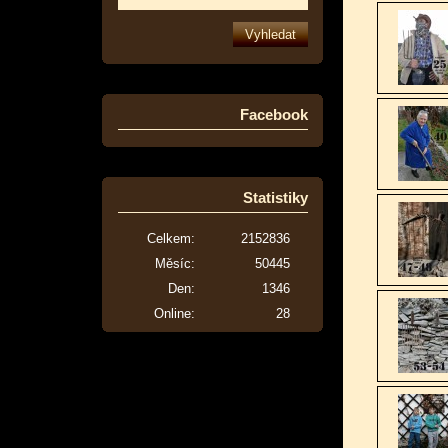
Facebook
Statistiky
Celkem:
2152836
Měsíc:
50445
Den:
1346
Online:
28