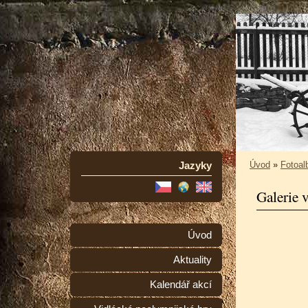
Jazyky
Úvod
»
Fotoa
Galerie 
Úvod
Aktuality
Kalendář akcí