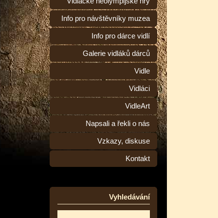
Vidlácké neolympijské hry
Info pro návštěvníky muzea
Info pro dárce vidlí
Galerie vidláků dárců
Vidle
Vidláci
VidleArt
Napsali a řekli o nás
Vzkazy, diskuse
Kontakt
Vyhledávání