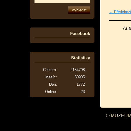
← Předchoz
Aut
Facebook
Statistiky
Celkem:
2154798
Měsíc:
50905
Den:
1772
Online:
23
© MUZEUM 