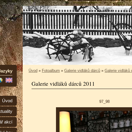
Jazyky
Úvod
»
Fotoalbum
»
Galerie vidláků dárců
»
Galerie vidláků
Galerie vidláků dárců 2011
Úvod
97_98
tuality
ář akcí