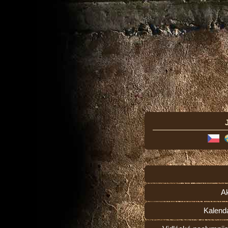
Ak
Kalend