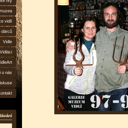
ské hry
 muzea
e vidlí
ů dárců
Vidle
Vidláci
idleArt
i o nás
iskuse
ontakt
dávání