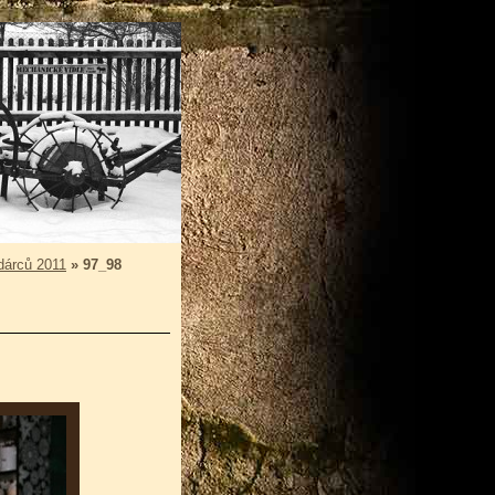
 dárců 2011
»
97_98