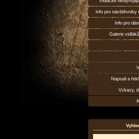
Vidlácké neolympij
Info pro návštěvníky
Info pro dárc
Galerie vidlák
V
Napsali a řekl
Vzkazy, d
K
Vyhle