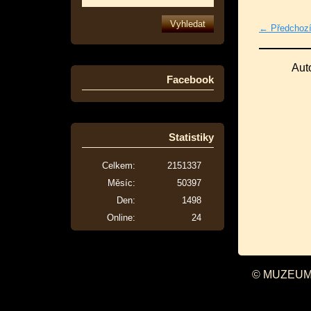
← Předchoz
Aut
Facebook
Statistiky
Celkem:
2151337
Měsíc:
50397
Den:
1498
Online:
24
© MUZEUM 