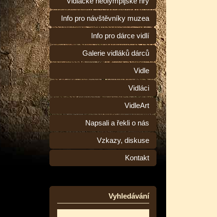
Vidlácké neolympijské hry
Info pro návštěvníky muzea
Info pro dárce vidlí
Galerie vidláků dárců
Vidle
Vidláci
VidleArt
Napsali a řekli o nás
Vzkazy, diskuse
Kontakt
Vyhledávání