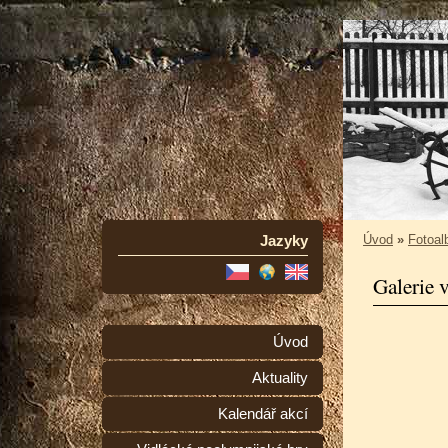
Jazyky
Úvod
»
Fotoa
Galerie 
Úvod
Aktuality
Kalendář akcí