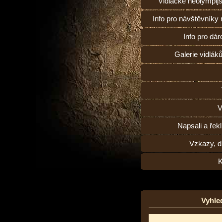
Vidlácké neolympij
Info pro návštěvníky
Info pro dárc
Galerie vidlák
V
Napsali a řekl
Vzkazy, d
K
Vyhle