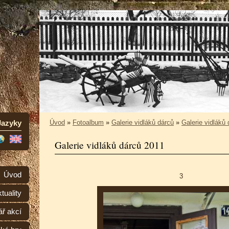
Jazyky
Úvod
»
Fotoalbum
»
Galerie vidláků dárců
»
Galerie vidláků
Galerie vidláků dárců 2011
Úvod
3
tuality
ář akcí