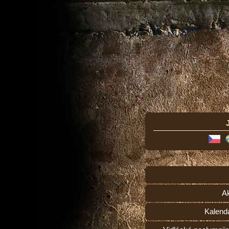
Ak
Kalend