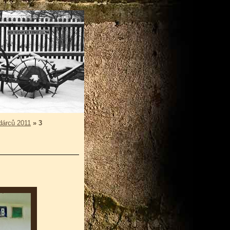
 dárců 2011
»
3