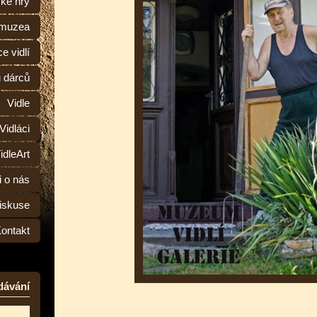
ské hry
 muzea
e vidlí
ů dárců
Vidle
Vidláci
idleArt
i o nás
iskuse
ontakt
dávání