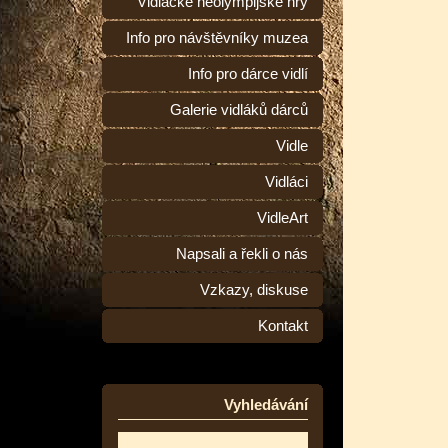
Vidlácké neolympijské hry
Info pro návštěvníky muzea
Info pro dárce vidlí
Galerie vidláků dárců
Vidle
Vidláci
VidleArt
Napsali a řekli o nás
Vzkazy, diskuse
Kontakt
Vyhledávání