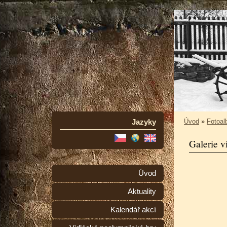
Jazyky
Úvod
»
Fotoa
Galerie v
Úvod
Aktuality
Kalendář akcí