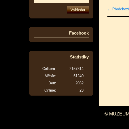
← Předchoz
Facebook
Statistiky
Celkem:
2157814
Měsíc:
51240
Den:
2032
Online:
23
© MUZEUM 