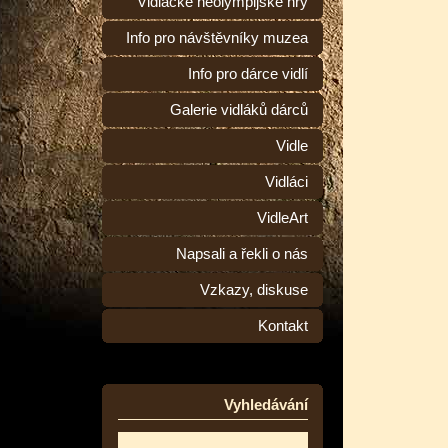
Vidlácké neolympijské hry
Info pro návštěvníky muzea
Info pro dárce vidlí
Galerie vidláků dárců
Vidle
Vidláci
VidleArt
Napsali a řekli o nás
Vzkazy, diskuse
Kontakt
Vyhledávání