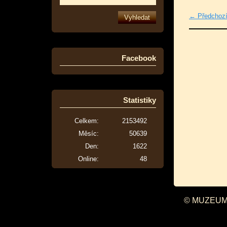
← Předchoz
Facebook
Statistiky
Celkem:
2153492
Měsíc:
50639
Den:
1622
Online:
48
© MUZEUM 