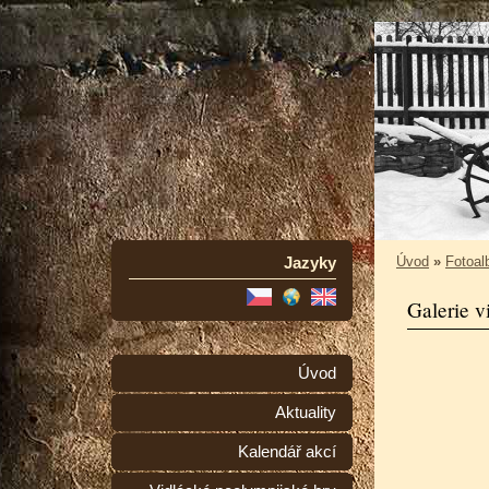
Jazyky
Úvod
»
Fotoa
Galerie v
Úvod
Aktuality
Kalendář akcí