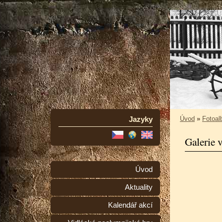
Jazyky
Úvod
»
Fotoa
Galerie 
Úvod
Aktuality
Kalendář akcí