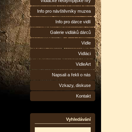
Vidlácké neolympijské hry
Info pro návštěvníky muzea
Info pro dárce vidlí
Galerie vidláků dárců
Vidle
Vidláci
VidleArt
Napsali a řekli o nás
Vzkazy, diskuse
Kontakt
Vyhledávání