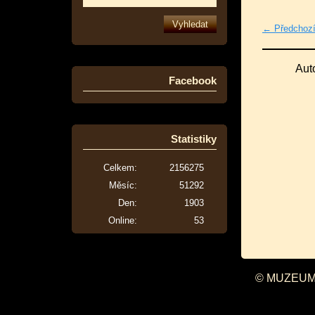
← Předchoz
Aut
Facebook
Statistiky
Celkem:
2156275
Měsíc:
51292
Den:
1903
Online:
53
© MUZEUM 