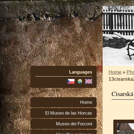
Languages
Home
»
Pho
13cisarska
Cisarská
Home
El Museo de las Horcas
Museo dei Forconi