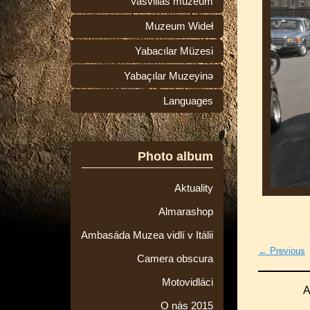
Vasvillas múzeum
Muzeum Wideł
Yabacılar Müzesi
Yabaçılar Muzeyinə
Languages
Photo album
Aktuality
Almarashop
Ambasáda Muzea vidlí v Itálii
← Previous
Camera obscura
Motovidláci
A
O nás 2015