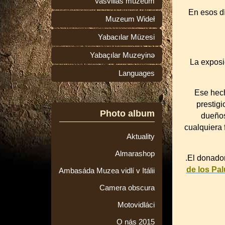
Vasvillas múzeum
En esos d
Muzeum Wideł
Yabacılar Müzesi
Yabaçılar Muzeyinə
La exposi
Languages
Ese hech
prestig
Photo album
dueños
cualquiera
Aktuality
Almarashop
.El donado
de los Pa
Ambasáda Muzea vidlí v Itálii
Camera obscura
Motovidláci
O nás 2015