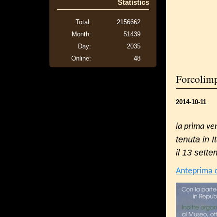
Statistics
Total:
2156662
Month:
51439
Day:
2035
Online:
48
Forcolimp
2014-10-11
la prima ve
tenuta in It
il 13 sett
Anteprima 