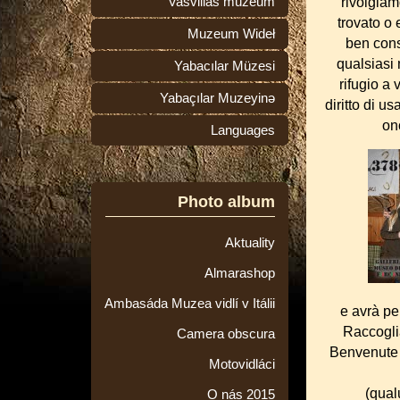
Vasvillas múzeum
rivolgiam
trovato o 
Muzeum Wideł
ben cons
qualsiasi 
Yabacılar Müzesi
rifugio a 
Yabaçılar Muzeyinə
diritto di u
on
Languages
Photo album
Aktuality
Almarashop
Ambasáda Muzea vidlí v Itálii
e avrà per
Raccoglia
Camera obscura
Benvenute s
Motovidláci
(qualu
O nás 2015