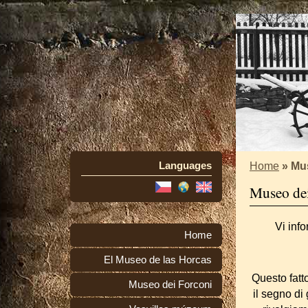
Languages
Home
»
Mus
Museo de
Vi inf
Home
El Museo de las Horcas
Questo fatto
Museo dei Forconi
il segno di