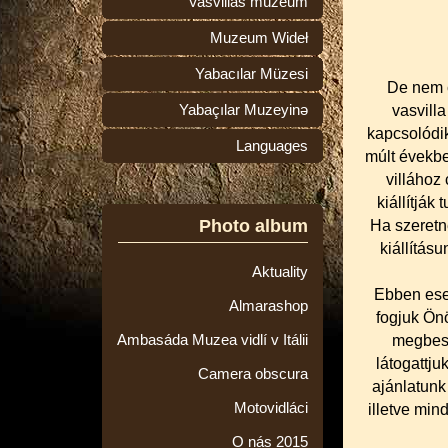
Vasvillas múzeum
Muzeum Wideł
Yabacılar Müzesi
De nem c
Yabaçılar Muzeyinə
vasvilla
kapcsolódik
Languages
múlt évekbe
villához 
kiállítják
Photo album
Ha szeretn
kiállítás
Aktuality
Ebben ese
Almarashop
fogjuk Önö
Ambasáda Muzea vidlí v Itálii
megbesz
látogattju
Camera obscura
ajánlatunk
Motovidláci
illetve min
O nás 2015