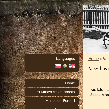
Languages
Home
»
Va
Vasvilla
Home
Kis falun L
El Museo de las Horcas
észak Mora
Museo dei Forconi