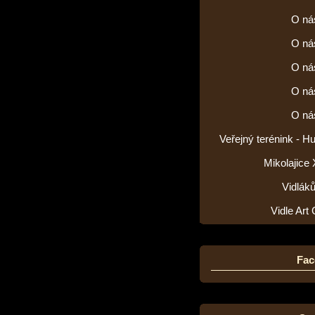
O ná
O ná
O ná
O ná
O ná
Veřejný terénink - H
Mikolajice
Vidlák
Vidle Art 
Fac