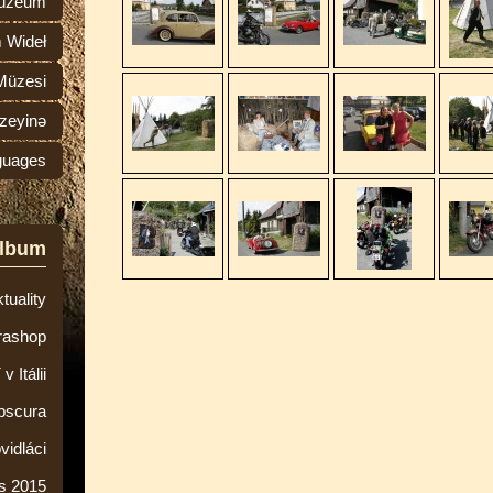
múzeum
 Wideł
Müzesi
zeyinə
guages
album
tuality
rashop
 Itálii
bscura
vidláci
s 2015