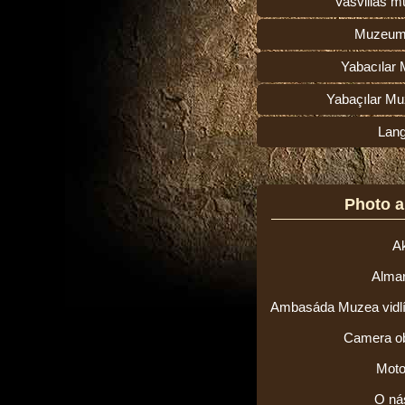
Vasvillas 
Muzeum
Yabacılar 
Yabaçılar Mu
Lan
Photo 
Ak
Alma
Ambasáda Muzea vidlí v
Camera o
Moto
O ná