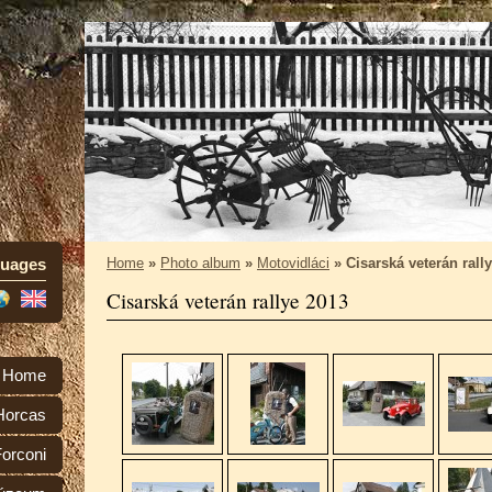
uages
Home
»
Photo album
»
Motovidláci
»
Cisarská veterán rall
Cisarská veterán rallye 2013
Home
Horcas
orconi