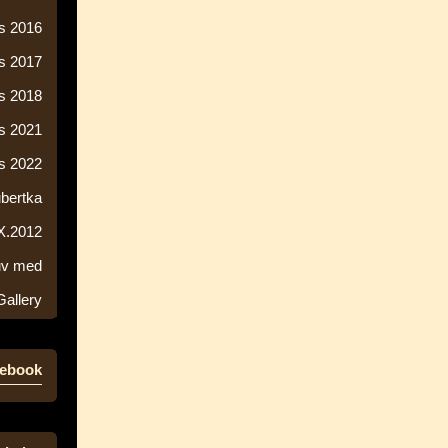
s 2016
s 2017
s 2018
s 2021
s 2022
ubertka
 X.2012
ův med
Gallery
ebook