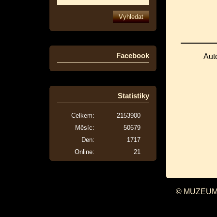
Facebook
Aut
Statistiky
Celkem:
2153900
Měsíc:
50679
Den:
1717
Online:
21
© MUZEUM 