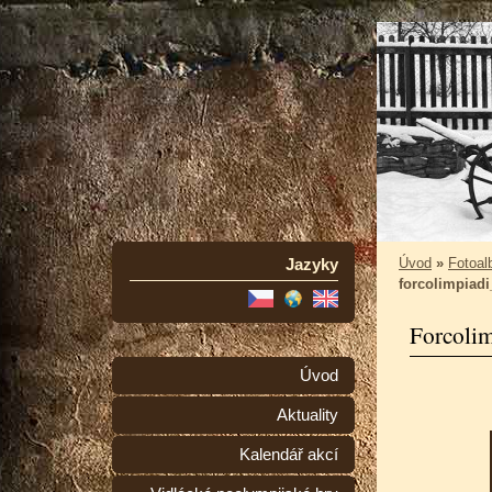
Jazyky
Úvod
»
Fotoa
forcolimpiadi
Forcoli
Úvod
Aktuality
Kalendář akcí