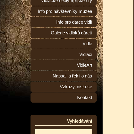
Vidlácké neolympijské hry
Info pro návštěvníky muzea
Info pro dárce vidlí
Galerie vidláků dárců
Vidle
Vidláci
VidleArt
Napsali a řekli o nás
Vzkazy, diskuse
Kontakt
Vyhledávání