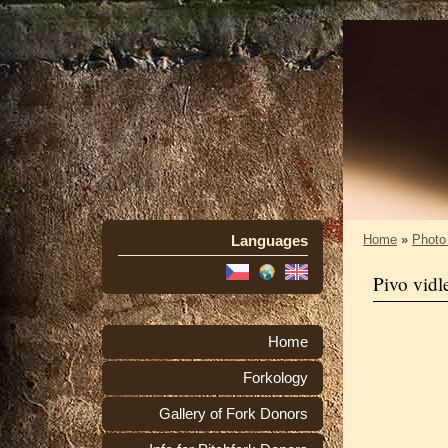
Languages
Home
»
Photo
Pivo vidl
Home
Forkology
Gallery of Fork Donors