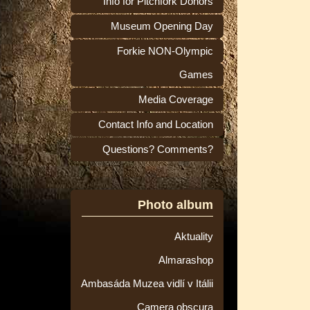
Info for Pitchfork Donors
Museum Opening Day
Forkie NON-Olympic
Games
Media Coverage
Contact Info and Location
Questions? Comments?
Photo album
Aktuality
Almarashop
Ambasáda Muzea vidlí v Itálii
Camera obscura