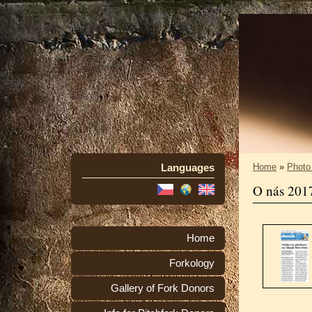
Languages
Home
»
Photo
O nás 201
Home
Forkology
Gallery of Fork Donors