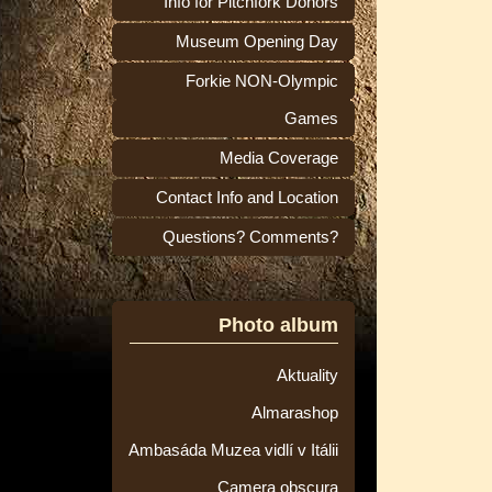
Info for Pitchfork Donors
Museum Opening Day
Forkie NON-Olympic
Games
Media Coverage
Contact Info and Location
Questions? Comments?
Photo album
Aktuality
Almarashop
Ambasáda Muzea vidlí v Itálii
Camera obscura