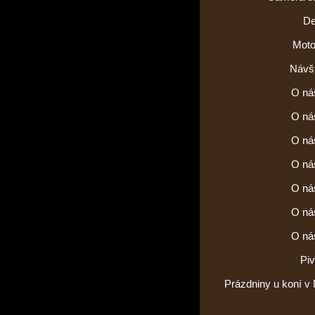
De
Moto
Návšt
O ná
O ná
O ná
O ná
O ná
O ná
O ná
Piv
Prázdniny u koní v