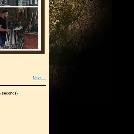
Next →
n seconds)