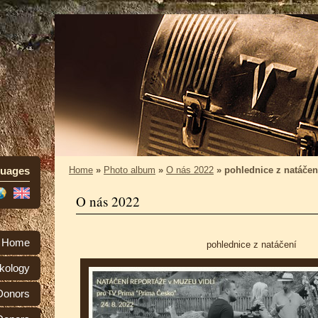
uages
Home
»
Photo album
»
O nás 2022
»
pohlednice z natáčen
O nás 2022
Home
pohlednice z natáčení
kology
 Donors