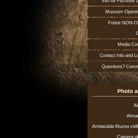
Info for Pitchfork
Museum Openi
Forkie NON-O
Media Co
Contact Info and L
Questions? Com
Photo 
Ak
Alma
Ambasáda Muzea vidlí v
Camera o