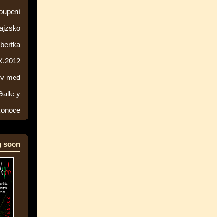
toupení
rajzsko
ubertka
 X.2012
ův med
Gallery
ikonoce
 soon