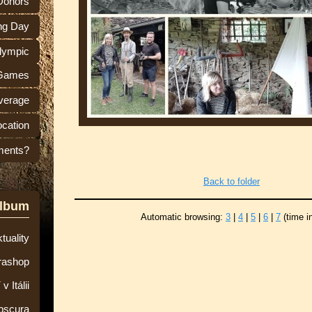
 Donors
ng Day
lympic
Games
verage
ocation
ments?
Back to folder
album
Automatic browsing:
3
|
4
|
5
|
6
|
7
(time i
tuality
rashop
 Itálii
bscura