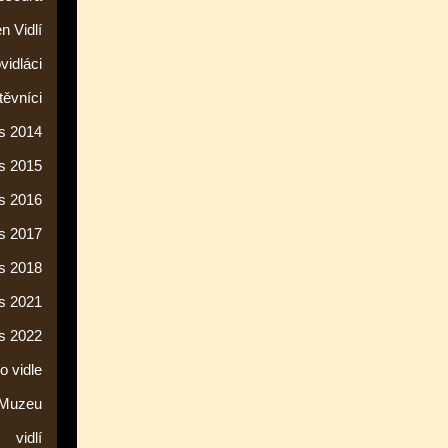
n Vidlí
vidláci
ěvníci
s 2014
s 2015
s 2016
s 2017
s 2018
s 2021
s 2022
o vidle
 Muzeu
vidlí