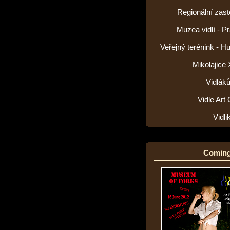
Regionální zas
Muzea vidlí - P
Veřejný terénink - H
Mikolajice
Vidlák
Vidle Art 
Vidl
Coming