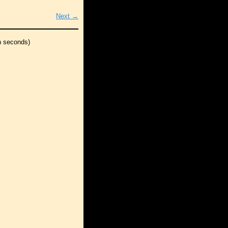
Next →
n seconds)