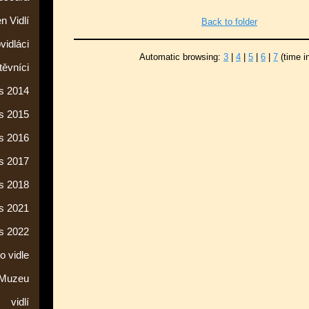
n Vidlí
Back to folder
vidláci
Automatic browsing:
3
|
4
|
5
|
6
|
7
(time i
ěvníci
s 2014
s 2015
s 2016
s 2017
s 2018
s 2021
s 2022
o vidle
 Muzeu
vidlí