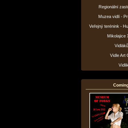
Regionální zas
Muzea vidlí - P
Veřejný terénink - H
Mikolajice
Vidlák
Vidle Art 
Vidl
Coming