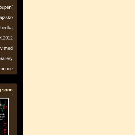
toupení
rajzsko
ubertka
 X.2012
ův med
Gallery
ikonoce
 soon