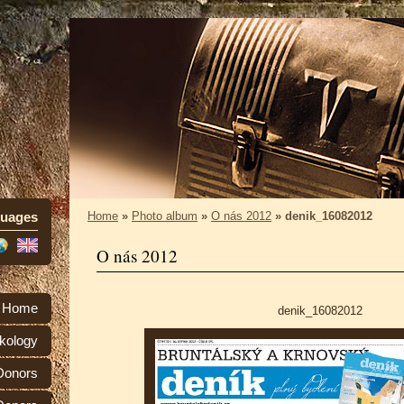
uages
Home
»
Photo album
»
O nás 2012
»
denik_16082012
O nás 2012
Home
denik_16082012
kology
 Donors