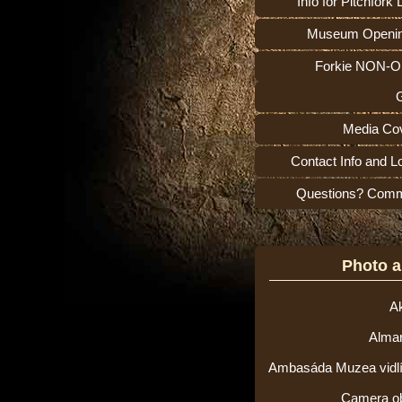
Info for Pitchfork
Museum Openi
Forkie NON-O
Media Co
Contact Info and L
Questions? Com
Photo 
Ak
Alma
Ambasáda Muzea vidlí v
Camera o