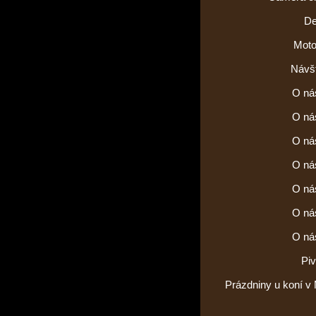
De
Moto
Návšt
O ná
O ná
O ná
O ná
O ná
O ná
O ná
Piv
Prázdniny u koní v