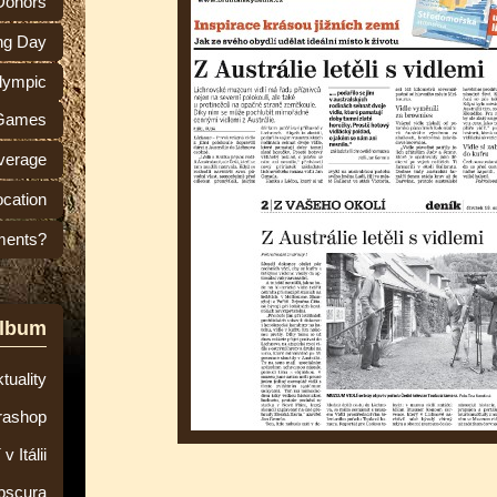
 Donors
ng Day
lympic
Games
verage
ocation
ments?
album
tuality
rashop
 Itálii
bscura