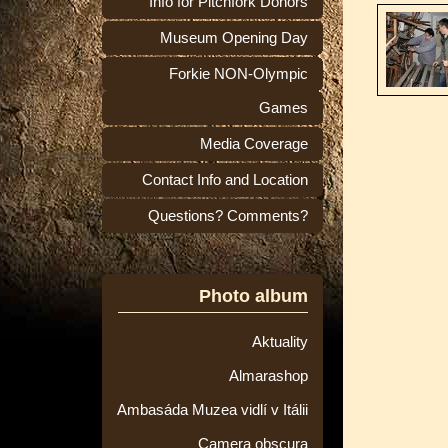
Info for Pitchfork Donors
Museum Opening Day
Forkie NON-Olympic
Games
Media Coverage
Contact Info and Location
Questions? Comments?
Photo album
Aktuality
Almarashop
Ambasáda Muzea vidlí v Itálii
Camera obscura