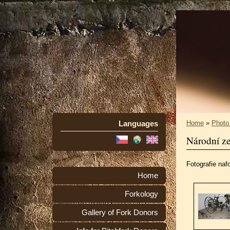
Languages
Home
»
Photo
Národní z
Fotografie nafo
Home
Forkology
Gallery of Fork Donors