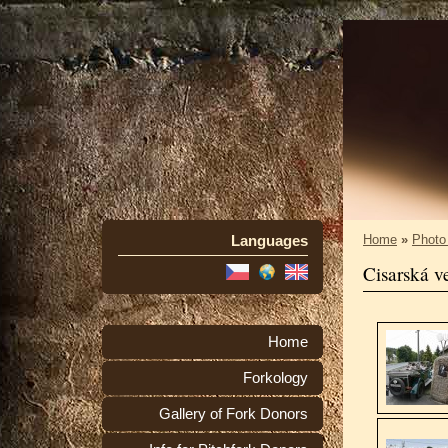
Languages
Home
»
Photo
Cisarská v
Home
Forkology
Gallery of Fork Donors