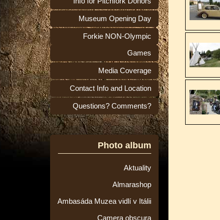
Info for Pitchfork Donors
Museum Opening Day
Forkie NON-Olympic
Games
Media Coverage
Contact Info and Location
Questions? Comments?
Photo album
Aktuality
Almarashop
Ambasáda Muzea vidlí v Itálii
Camera obscura