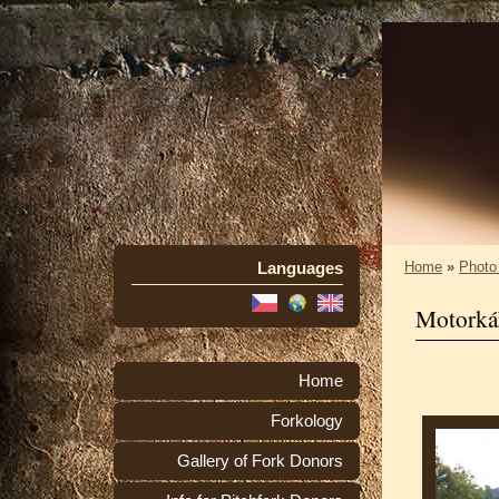
Languages
Home
»
Photo
Motorkář
Home
Forkology
Gallery of Fork Donors