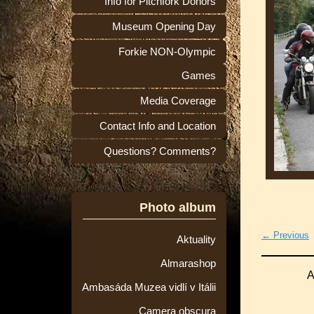
Info for Pitchfork Donors
Museum Opening Day
Forkie NON-Olympic
Games
Media Coverage
Contact Info and Location
Questions? Comments?
Photo album
← Previous
Aktuality
Almarashop
A
Ambasáda Muzea vidlí v Itálii
Camera obscura