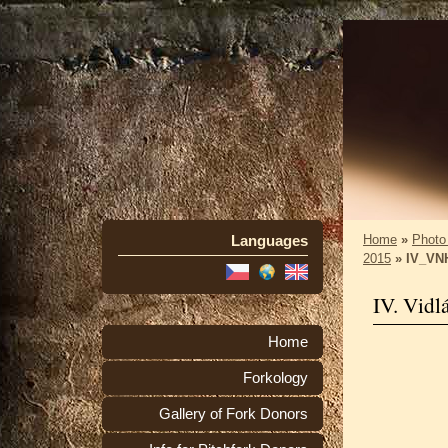
Languages
Home
»
Photo
2015
»
IV_VNH
IV. Vidl
Home
Forkology
Gallery of Fork Donors