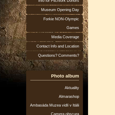
Info for Pitchfork Donors
Museum Opening Day
Forkie NON-Olympic
Games
Media Coverage
Contact Info and Location
Questions? Comments?
Photo album
Aktuality
Almarashop
Ambasáda Muzea vidlí v Itálii
Camera obscura