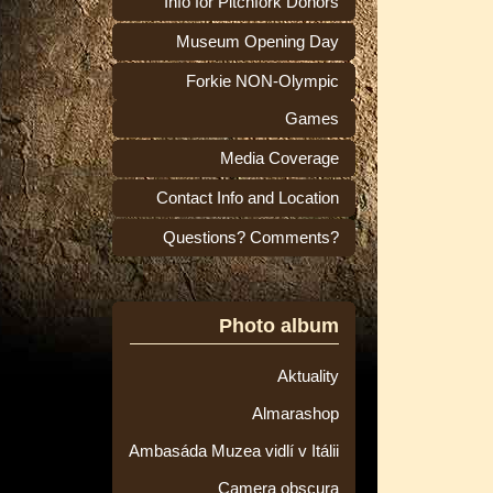
Info for Pitchfork Donors
Museum Opening Day
Forkie NON-Olympic
Games
Media Coverage
Contact Info and Location
Questions? Comments?
Photo album
Aktuality
Almarashop
Ambasáda Muzea vidlí v Itálii
Camera obscura