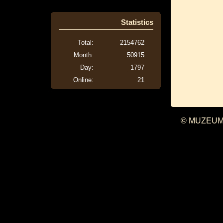
Statistics
Total:
2154762
Month:
50915
Day:
1797
Online:
21
© MUZEUM 