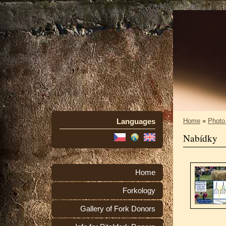
Languages
Home
»
Photo
Nabídky
Home
Forkology
Gallery of Fork Donors