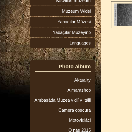
Vasvillas múzeum
Muzeum Wideł
Yabacılar Müzesi
Yabaçılar Muzeyinə
Languages
Photo album
Aktuality
Almarashop
Ambasáda Muzea vidlí v Itálii
Camera obscura
Motovidláci
O nás 2015