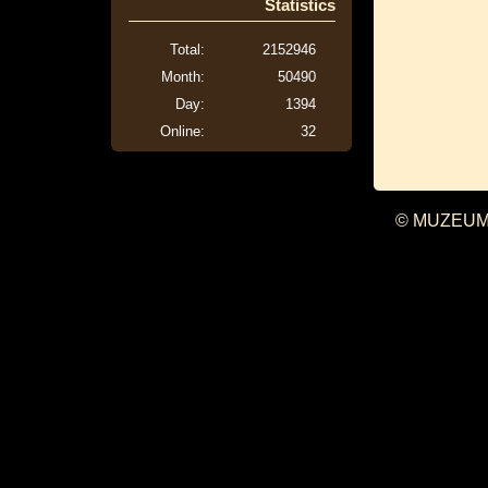
Statistics
Total:
2152946
Month:
50490
Day:
1394
Online:
32
© MUZEUM 