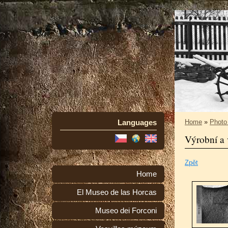
Languages
Home
»
Photo
Výrobní a 
Zpět
Home
El Museo de las Horcas
Museo dei Forconi