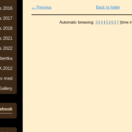
← Previous
Back to folder
s 2016
s 2017
Automatic browsing:
3
|
4
|
5
|
6
|
7
(time i
s 2018
s 2021
s 2022
ubertka
 X.2012
ův med
Gallery
ebook