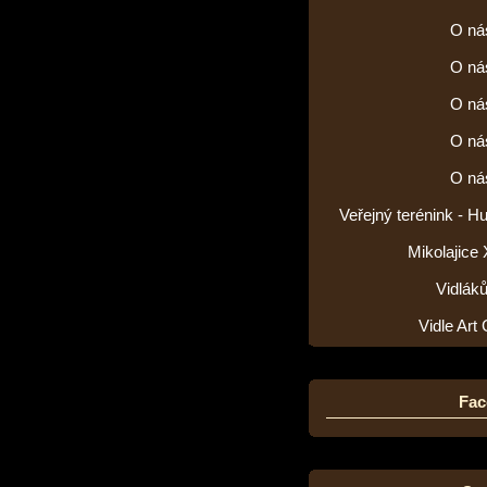
O ná
O ná
O ná
O ná
O ná
Veřejný terénink - H
Mikolajice
Vidlák
Vidle Art 
Fac