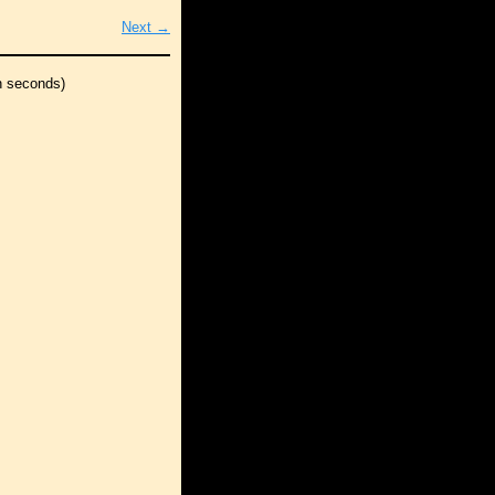
Next →
n seconds)