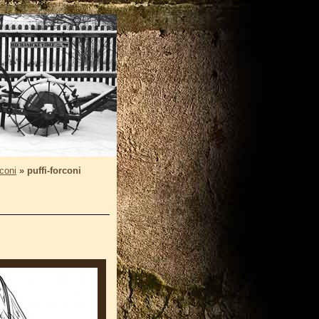
coni
»
puffi-forconi