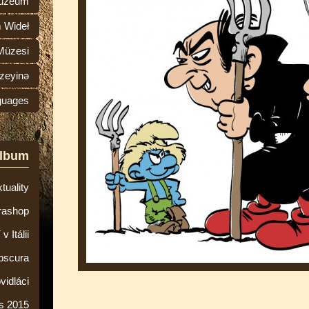
múzeum
 Wideł
Müzesi
zeyinə
guages
album
tuality
rashop
 Itálii
bscura
vidláci
s 2015