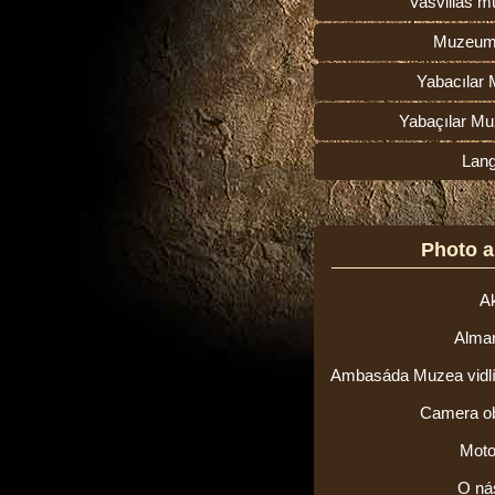
Vasvillas 
Muzeum
Yabacılar 
Yabaçılar Mu
Lan
Photo 
Ak
Alma
Ambasáda Muzea vidlí v
Camera o
Moto
O ná