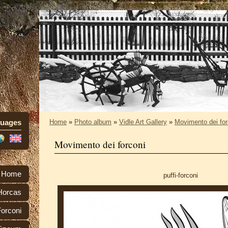
uages
Home
»
Photo album
»
Vidle Art Gallery
»
Movimento dei for
Movimento dei forconi
Home
puffi-forconi
Horcas
orconi