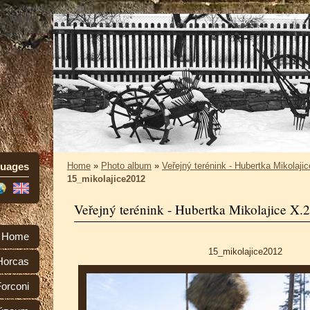
uages
Home
»
Photo album
»
Veřejný terénink - Hubertka Mikolaji
15_mikolajice2012
Veřejný terénink - Hubertka Mikolajice X.
Home
15_mikolajice2012
Horcas
orconi