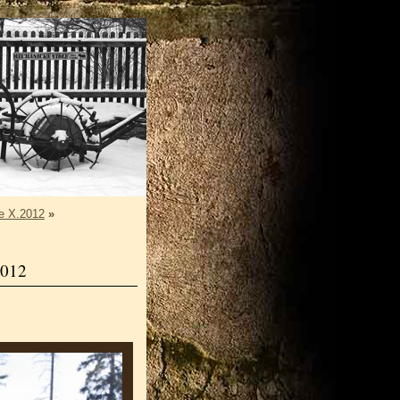
ce X.2012
»
2012