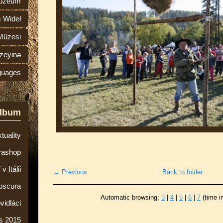
múzeum
 Wideł
Müzesi
zeyinə
guages
album
tuality
rashop
 Itálii
← Previous
Back to folder
bscura
Automatic browsing:
3
|
4
|
5
|
6
|
7
(time i
vidláci
s 2015