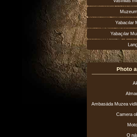
Vasvillas 
Muzeum
Yabacılar 
Yabaçılar Mu
Lan
Photo 
Ak
Alma
Ambasáda Muzea vidlí v
Camera o
Moto
O ná