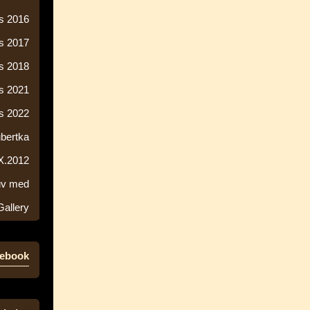
s 2016
s 2017
s 2018
s 2021
s 2022
ubertka
 X.2012
ův med
Gallery
ebook