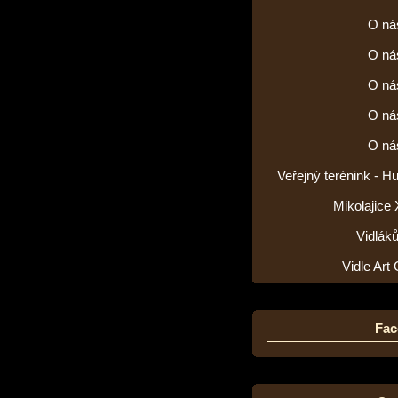
O ná
O ná
O ná
O ná
O ná
Veřejný terénink - H
Mikolajice
Vidlák
Vidle Art 
Fac