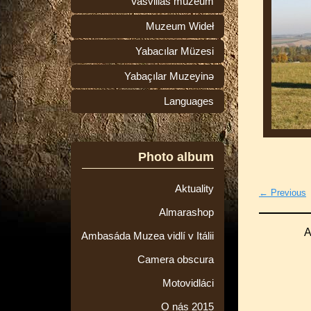
Vasvillas múzeum
Muzeum Wideł
Yabacılar Müzesi
Yabaçılar Muzeyinə
Languages
Photo album
Aktuality
← Previous
Almarashop
A
Ambasáda Muzea vidlí v Itálii
Camera obscura
Motovidláci
O nás 2015