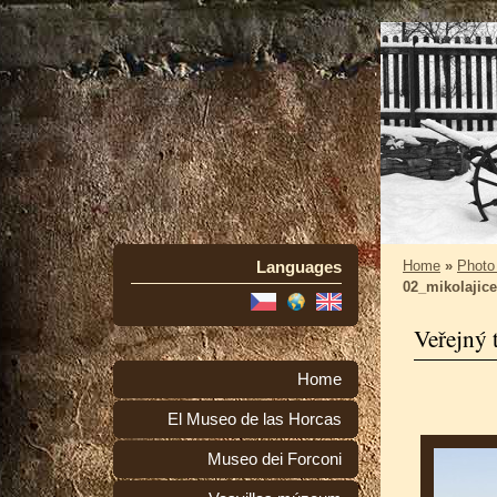
Languages
Home
»
Photo
02_mikolajic
Veřejný 
Home
El Museo de las Horcas
Museo dei Forconi