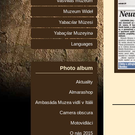
Vasvillas múzeum
Muzeum Wideł
Yabacılar Müzesi
Yabaçılar Muzeyinə
Languages
Photo album
Aktuality
Almarashop
Ambasáda Muzea vidlí v Itálii
Camera obscura
Motovidláci
O nás 2015