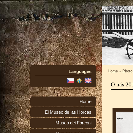
Languages
Home
»
Photo
O nás 20
Home
El Museo de las Horcas
Museo dei Forconi