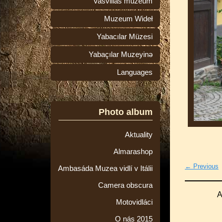
Vasvillas múzeum
Muzeum Wideł
Yabacılar Müzesi
Yabaçılar Muzeyinə
Languages
Photo album
Aktuality
Almarashop
← Previous
Ambasáda Muzea vidlí v Itálii
Camera obscura
A
Motovidláci
O nás 2015