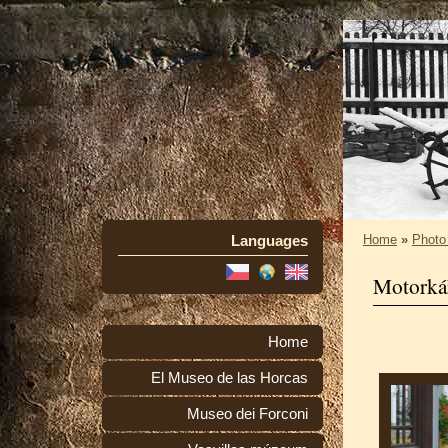
Languages
Home
»
Photo
Motorkář
Home
El Museo de las Horcas
Museo dei Forconi