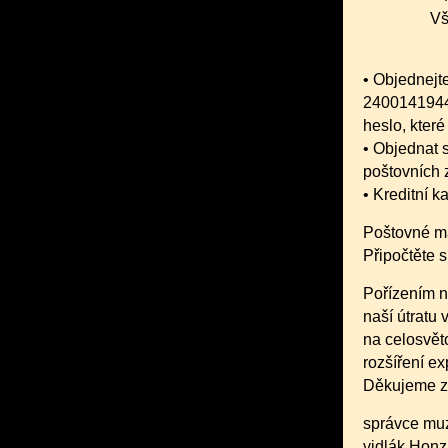
Vš
• Objednejt
2400141944
heslo, kter
• Objednat s
poštovních
• Kreditní k
Poštovné má
Připočtěte s
Pořízením n
naší útratu 
na celosvět
rozšíření ex
Děkujeme z
správce muz
vidlák Honz