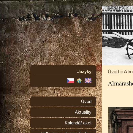
Jazyky
Úvod
»
Alm
Almarash
Úvod
Aktuality
Kalendář akcí