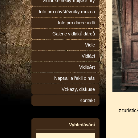
Vidlácké neolympijské hry
Info pro návštěvníky muzea
Info pro dárce vidlí
Galerie vidláků dárců
Vidle
Vidláci
VidleArt
Napsali a řekli o nás
Vzkazy, diskuse
Kontakt
z turisti
Vyhledávání