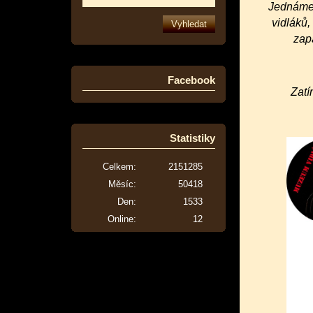
Jednáme 
vidláků
zapa
Facebook
Zatí
Statistiky
Celkem:
2151285
Měsíc:
50418
Den:
1533
Online:
12