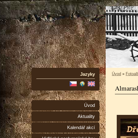
Jazyky
Úvod
»
Fotoa
Almaras
Úvod
Aktuality
Kalendář akcí