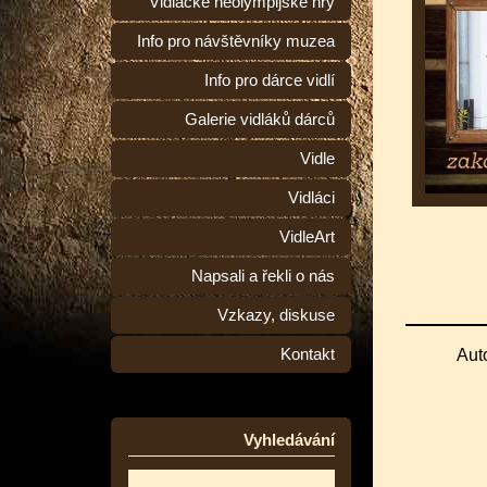
Vidlácké neolympijské hry
Info pro návštěvníky muzea
Info pro dárce vidlí
Galerie vidláků dárců
Vidle
Vidláci
VidleArt
Napsali a řekli o nás
Vzkazy, diskuse
Kontakt
Aut
Vyhledávání