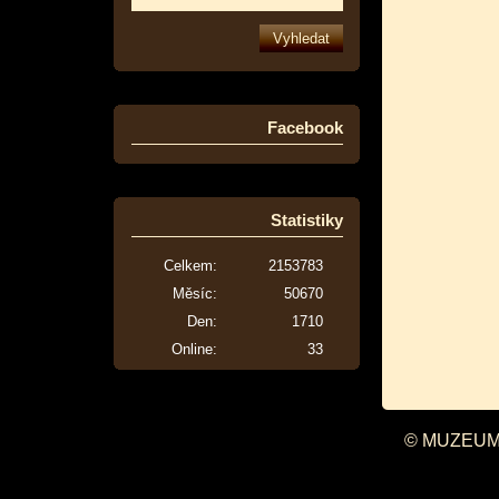
Facebook
Statistiky
Celkem:
2153783
Měsíc:
50670
Den:
1710
Online:
33
© MUZEUM 