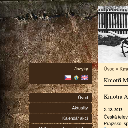
Jazyky
Úvod
»
Kmo
Kmotři Mu
Kmotra A
Úvod
Aktuality
2. 12. 2013
Česká telev
Kalendář akcí
Prajzsko, s