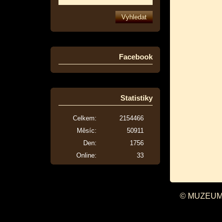
Facebook
Statistiky
Celkem:
2154466
Měsíc:
50911
Den:
1756
Online:
33
© MUZEUM 