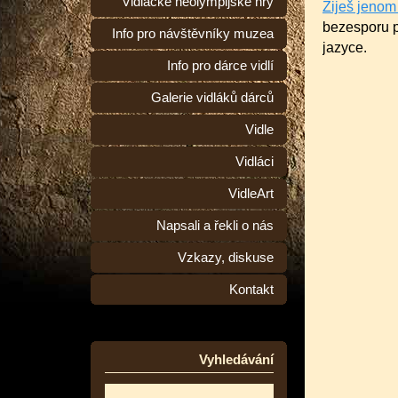
Vidlácké neolympijské hry
Žiješ jenom
bezesporu p
Info pro návštěvníky muzea
jazyce.
Info pro dárce vidlí
Galerie vidláků dárců
Vidle
Vidláci
VidleArt
Napsali a řekli o nás
Vzkazy, diskuse
Kontakt
Vyhledávání