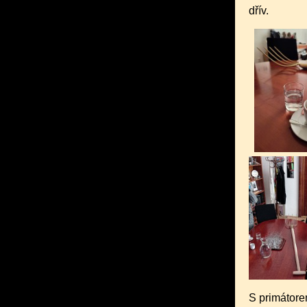
dřív.
S primátore