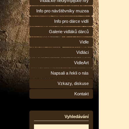
Vidlácké neolympijské hry
Info pro návštěvníky muzea
Info pro dárce vidlí
Galerie vidláků dárců
Vidle
Vidláci
VidleArt
Napsali a řekli o nás
Vzkazy, diskuse
Kontakt
Vyhledávání