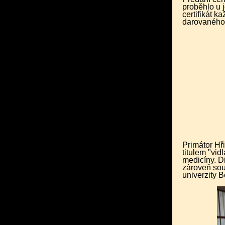
proběhlo u 
certifikát 
darovanéh
Primátor Hři
titulem "vid
medicíny. D
zároveň sou
univerzity