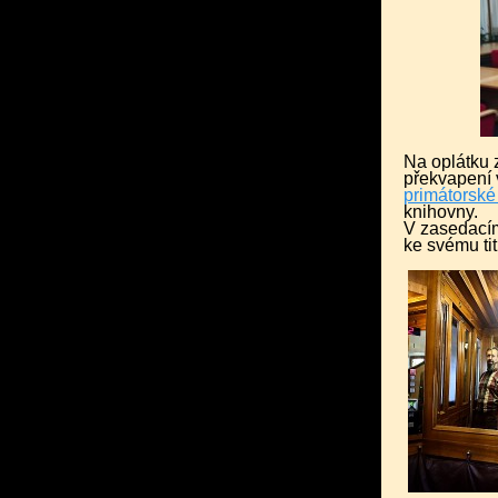
Na oplátku z
překvapení 
primátorské
knihovny.
V zasedacím 
ke svému tit