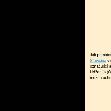
Jak primátor
Slavičína
v 
označující
j
Udženija (O
muzea uchov