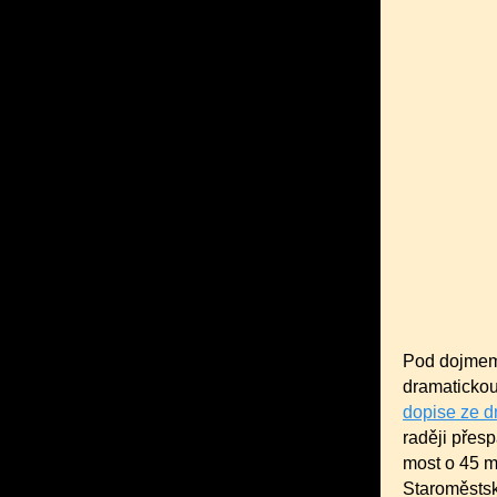
Pod dojmem
dramatickou
dopise ze d
raději přesp
most o 45 m
Staroměstsk