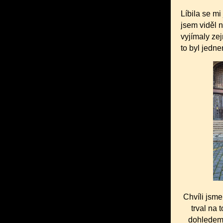
Líbila se m
jsem viděl n
vyjímaly ze
to byl jedne
Chvíli jsme
trval na 
dohledem 