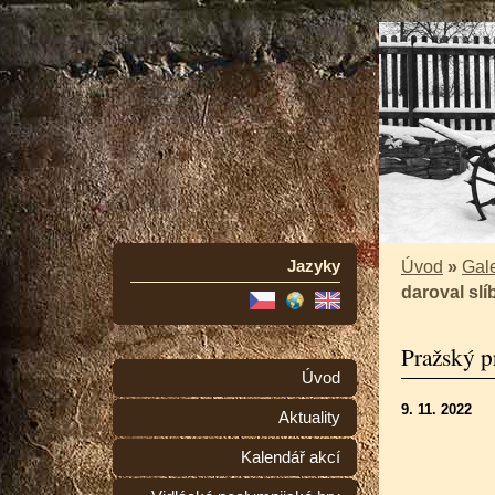
Jazyky
Úvod
»
Gale
daroval slí
Pražský p
Úvod
9. 11. 2022
Aktuality
Kalendář akcí