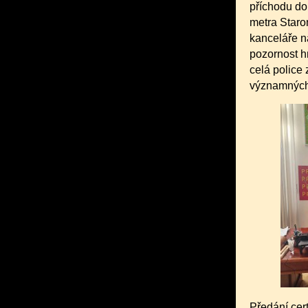
příchodu do
metra Staro
kanceláře n
pozornost h
celá police
významných
Předání cert