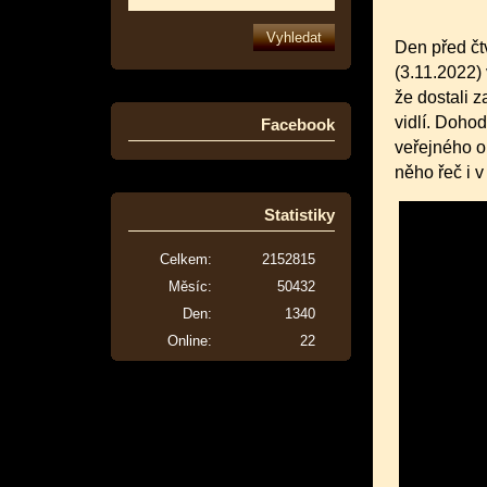
Den před čt
(3.11.2022) 
že dostali z
vidlí. Dohod
Facebook
veřejného o
něho řeč i 
Statistiky
Celkem:
2152815
Měsíc:
50432
Den:
1340
Online:
22