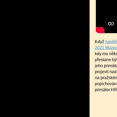
Když
navští
2021 Muzeu
kdy mu někdo
přestane bý
jeho primáto
projevit nad
na pražském
popichování
primátor Hři