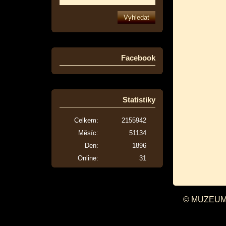
Facebook
Statistiky
Celkem:
2155942
Měsíc:
51134
Den:
1896
Online:
31
© MUZEUM 