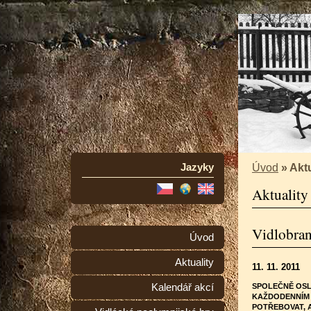
Jazyky
Úvod
»
Aktu
Aktuality
Vidlobran
Úvod
Aktuality
11. 11. 2011
Kalendář akcí
SPOLEČNĚ OSL
KAŽDODENNÍM 
POTŘEBOVAT, A