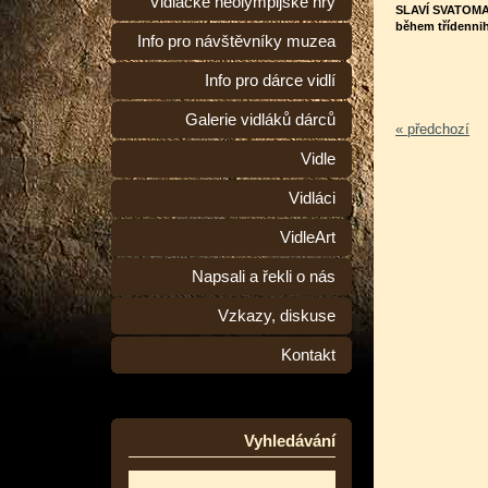
Vidlácké neolympijské hry
SLAVÍ SVATOMA
během třídennih
Info pro návštěvníky muzea
Info pro dárce vidlí
Galerie vidláků dárců
« předchozí
Vidle
Vidláci
VidleArt
Napsali a řekli o nás
Vzkazy, diskuse
Kontakt
Vyhledávání