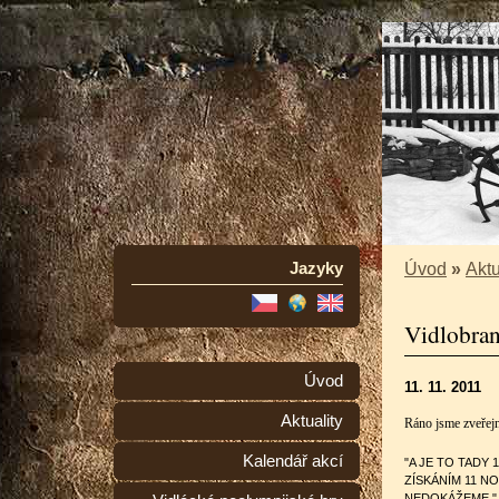
Jazyky
Úvod
»
Aktu
Vidlobran
Úvod
11. 11. 2011
Aktuality
Ráno jsme zveřejn
Kalendář akcí
"A JE TO TADY
ZÍSKÁNÍM 11 N
NEDOKÁŽEME."