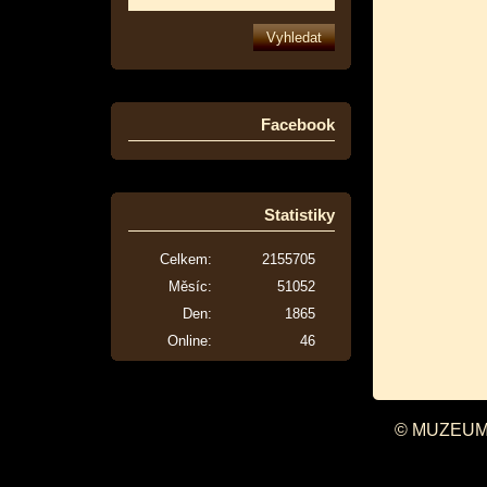
Facebook
Statistiky
Celkem:
2155705
Měsíc:
51052
Den:
1865
Online:
46
© MUZEUM 