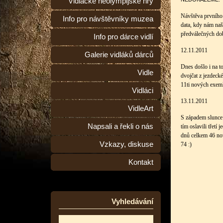
Vidlácké neolympijské hry
Návštěva prvního 
Info pro návštěvníky muzea
data, kdy nám naš
předválečných dob
Info pro dárce vidlí
12.11.2011
Galerie vidláků dárců
Dnes došlo i na t
Vidle
dvojčat z jezdeck
11ti nových exem
Vidláci
13.11.2011
VidleArt
S západem slunce 
Napsali a řekli o nás
tím oslavili třet
dnů celkem 46 no
Vzkazy, diskuse
74 :)
Kontakt
Vyhledávání