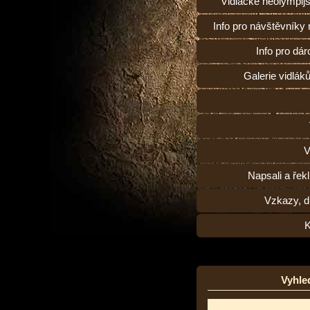
Vidlácké neolympij
Info pro návštěvníky
Info pro dárc
Galerie vidlák
V
Napsali a řekl
Vzkazy, d
K
Vyhle