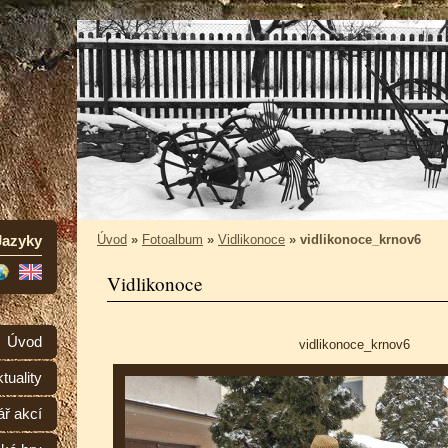
Jazyky
Úvod
»
Fotoalbum
»
Vidlikonoce
»
vidlikonoce_krnov6
Vidlikonoce
Úvod
vidlikonoce_krnov6
tuality
ář akcí