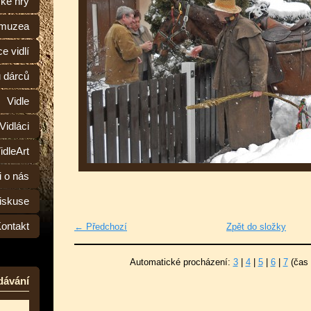
ské hry
 muzea
e vidlí
ů dárců
Vidle
Vidláci
idleArt
i o nás
iskuse
ontakt
← Předchozí
Zpět do složky
Automatické procházení:
3
|
4
|
5
|
6
|
7
(čas 
dávání