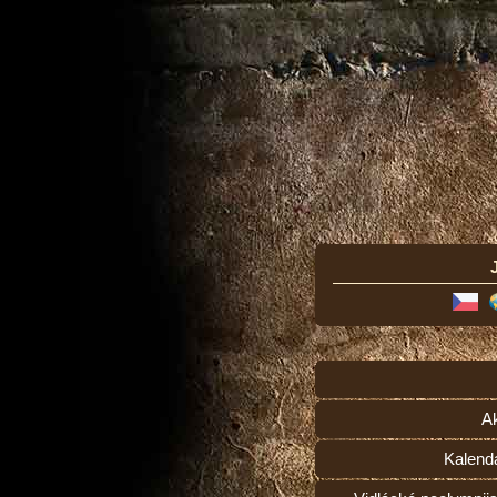
Ak
Kalend