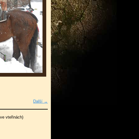
Další →
ve vteřinách)