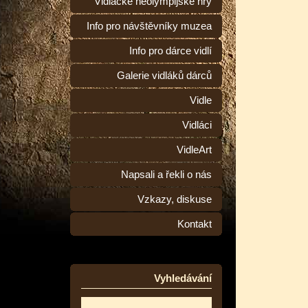
Vidlácké neolympijské hry
Info pro návštěvníky muzea
Info pro dárce vidlí
Galerie vidláků dárců
Vidle
Vidláci
VidleArt
Napsali a řekli o nás
Vzkazy, diskuse
Kontakt
Vyhledávání