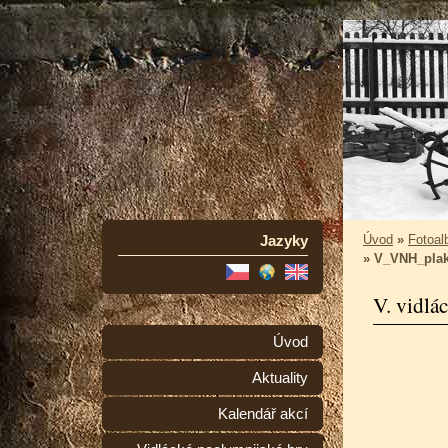
Jazyky
Úvod
»
Fotoa
»
V_VNH_pla
V. vidlá
Úvod
Aktuality
Kalendář akcí