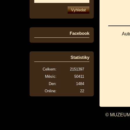
Facebook
Aut
Statistiky
Celkem:
2151397
Měsíc:
50411
Den:
1484
Online:
22
© MUZEUM 