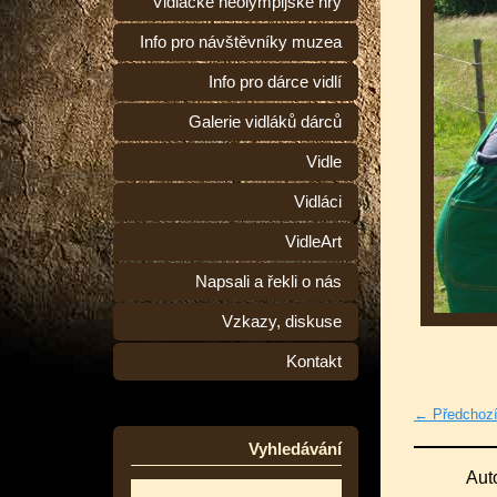
Vidlácké neolympijské hry
Info pro návštěvníky muzea
Info pro dárce vidlí
Galerie vidláků dárců
Vidle
Vidláci
VidleArt
Napsali a řekli o nás
Vzkazy, diskuse
Kontakt
← Předchoz
Vyhledávání
Aut