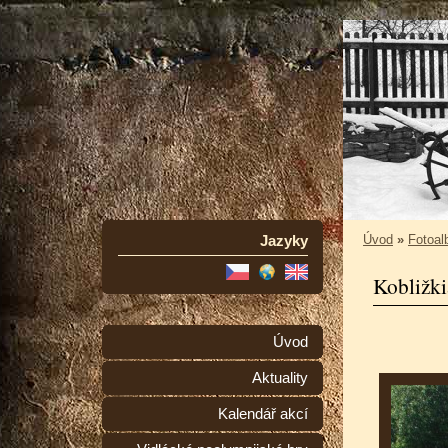
Jazyky
Úvod
»
Fotoa
Kobližki
Úvod
Aktuality
Kalendář akcí