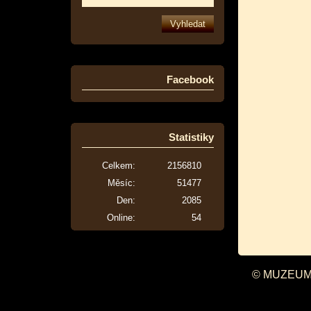
Facebook
Statistiky
Celkem:
2156810
Měsíc:
51477
Den:
2085
Online:
54
© MUZEUM 