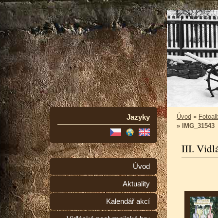
Jazyky
Úvod
»
Fotoa
»
IMG_31543
III. Vid
Úvod
Aktuality
Kalendář akcí