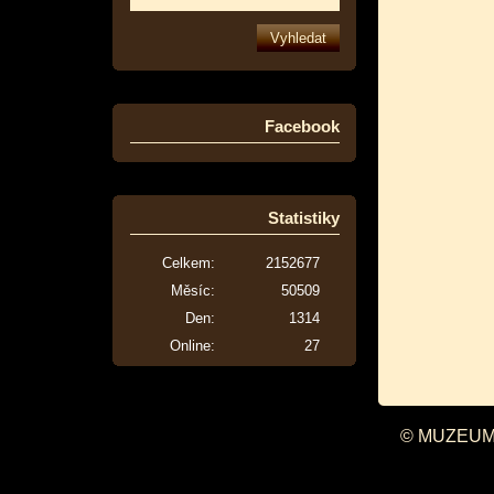
Facebook
Statistiky
Celkem:
2152677
Měsíc:
50509
Den:
1314
Online:
27
© MUZEUM 