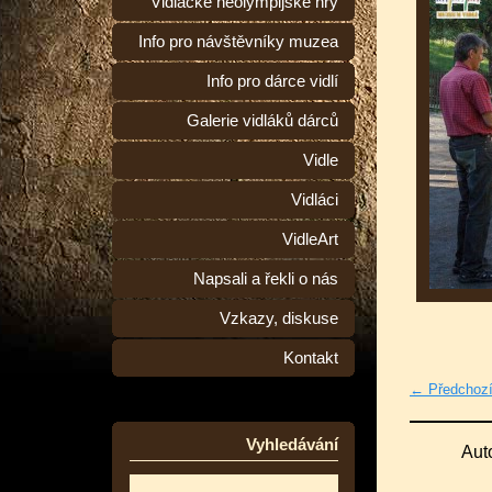
Vidlácké neolympijské hry
Info pro návštěvníky muzea
Info pro dárce vidlí
Galerie vidláků dárců
Vidle
Vidláci
VidleArt
Napsali a řekli o nás
Vzkazy, diskuse
Kontakt
← Předchoz
Vyhledávání
Aut