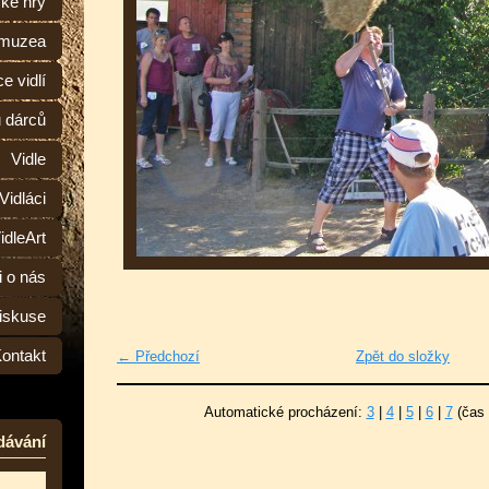
ské hry
 muzea
e vidlí
ů dárců
Vidle
Vidláci
idleArt
i o nás
iskuse
ontakt
← Předchozí
Zpět do složky
Automatické procházení:
3
|
4
|
5
|
6
|
7
(čas 
dávání