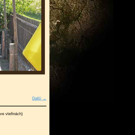
Další →
ve vteřinách)