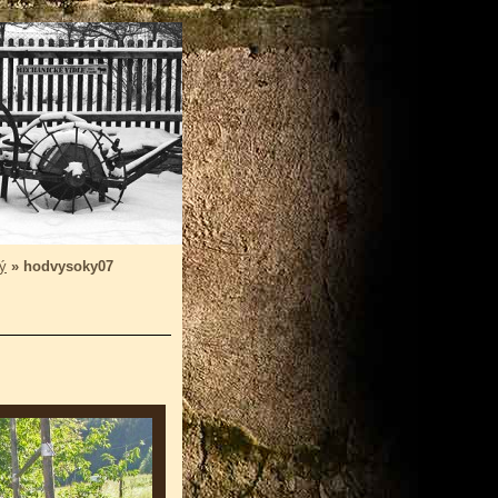
ý
»
hodvysoky07