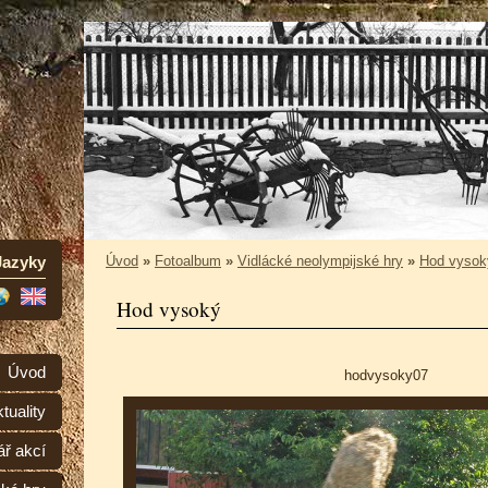
Jazyky
Úvod
»
Fotoalbum
»
Vidlácké neolympijské hry
»
Hod vysok
Hod vysoký
Úvod
hodvysoky07
tuality
ář akcí