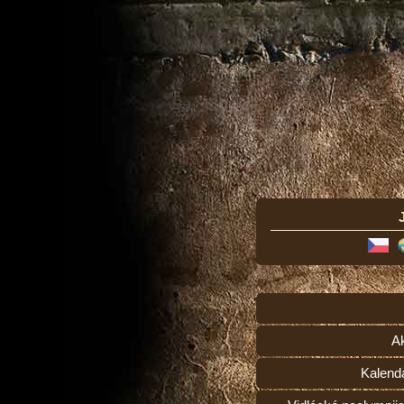
Ak
Kalend