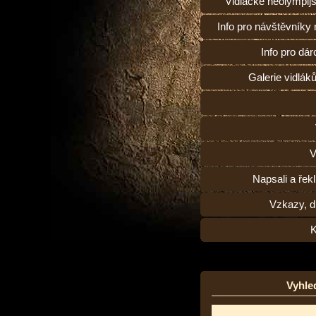
Vidlácké neolympij
Info pro návštěvníky
Info pro dárc
Galerie vidlák
V
Napsali a řekl
Vzkazy, d
K
Vyhle