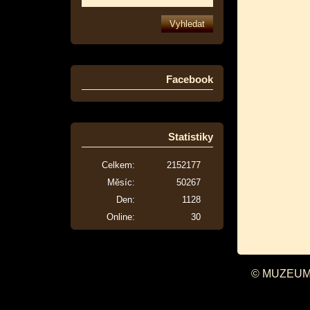
Facebook
Statistiky
Celkem:
2152177
Měsíc:
50267
Den:
1128
Online:
30
© MUZEUM 