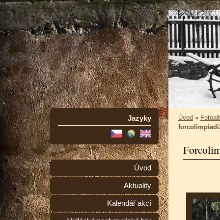
Jazyky
Úvod
»
Fotoa
forcolimpiad
Forcoli
Úvod
Aktuality
Kalendář akcí