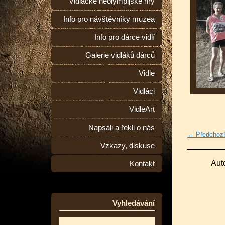
Vidlácké neolympijské hry
Info pro návštěvníky muzea
Info pro dárce vidlí
Galerie vidláků dárců
Vidle
Vidláci
VidleArt
Napsali a řekli o nás
← Předchoz
Vzkazy, diskuse
Aut
Kontakt
Vyhledávání