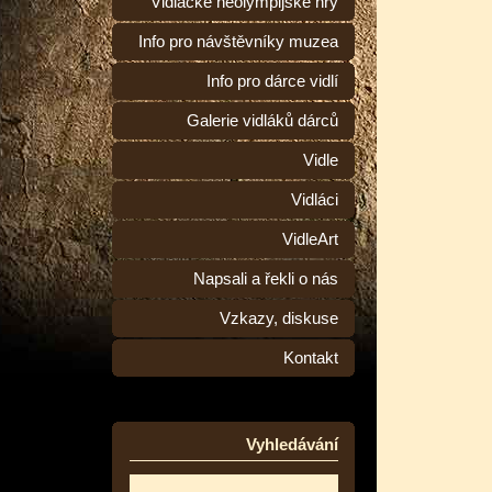
Vidlácké neolympijské hry
Info pro návštěvníky muzea
Info pro dárce vidlí
Galerie vidláků dárců
Vidle
Vidláci
VidleArt
Napsali a řekli o nás
Vzkazy, diskuse
Kontakt
Vyhledávání