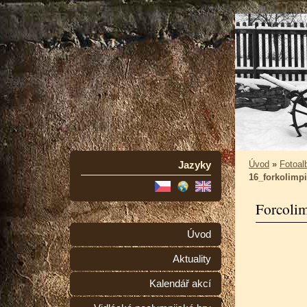
Jazyky
Úvod
»
Fotoa
16_forkolimp
Forcoli
Úvod
Aktuality
Kalendář akcí