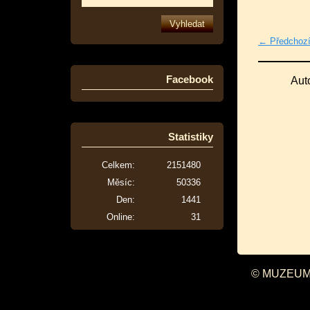
← Předchoz
Facebook
Aut
Statistiky
Celkem:
2151480
Měsíc:
50336
Den:
1441
Online:
31
© MUZEUM 