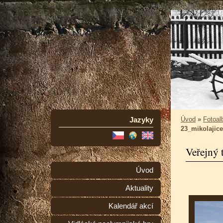
Jazyky
Úvod
»
Fotoa
23_mikolajic
Veřejný 
Úvod
Aktuality
Kalendář akcí