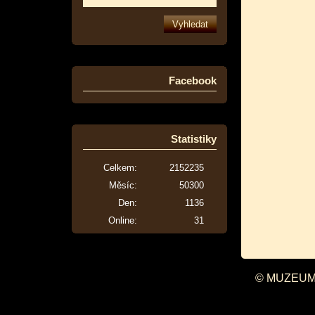
Facebook
Statistiky
Celkem:
2152235
Měsíc:
50300
Den:
1136
Online:
31
© MUZEUM 