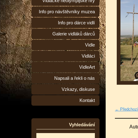
Vidlácké neolympijské hry
Info pro návštěvníky muzea
Info pro dárce vidlí
Galerie vidláků dárců
Vidle
Vidláci
VidleArt
Napsali a řekli o nás
Vzkazy, diskuse
Kontakt
← Předchoz
Vyhledávání
Aut