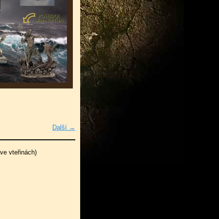
Další →
ve vteřinách)