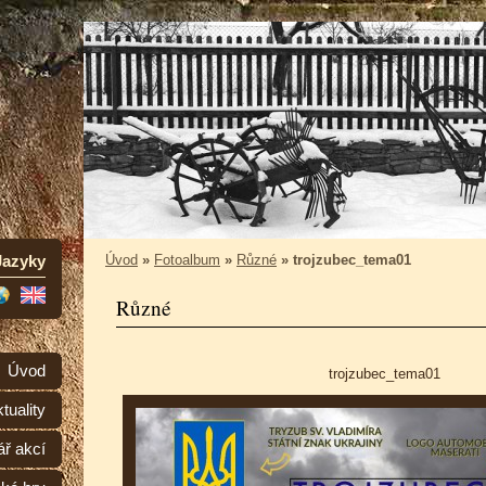
Jazyky
Úvod
»
Fotoalbum
»
Různé
»
trojzubec_tema01
Různé
Úvod
trojzubec_tema01
tuality
ář akcí