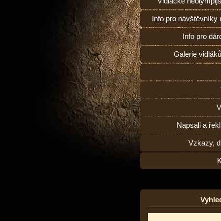
Vidlácké neolympij
Info pro návštěvníky
Info pro dárc
Galerie vidlák
V
Napsali a řekl
Vzkazy, d
K
Vyhle