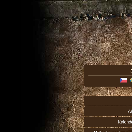
Ak
Kalend