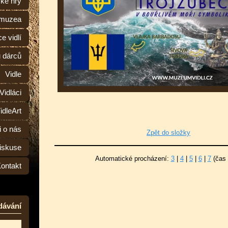
ské hry
 muzea
e vidlí
ů dárců
Vidle
Vidláci
idleArt
i o nás
Zpět do složky
iskuse
Automatické procházení:
3
|
4
|
5
|
6
|
7
(čas 
ontakt
dávání