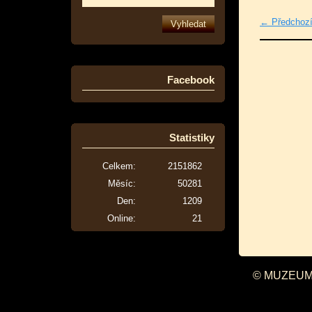
← Předchoz
Facebook
Statistiky
Celkem:
2151862
Měsíc:
50281
Den:
1209
Online:
21
© MUZEUM 