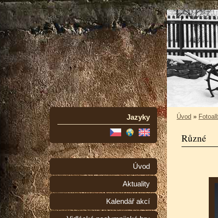
Jazyky
Úvod
»
Fotoa
Různé
Úvod
Aktuality
Kalendář akcí