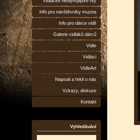
Vidlácké neolympijské hry
Info pro návštěvníky muzea
Info pro dárce vidlí
Galerie vidláků dárců
Vidle
Vidláci
VidleArt
Napsali a řekli o nás
Vzkazy, diskuse
Kontakt
Vyhledávání