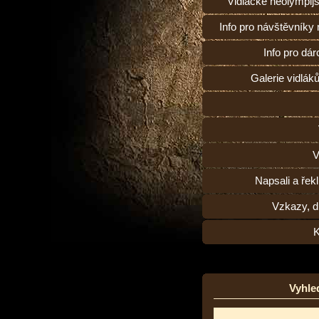
Vidlácké neolympij
Info pro návštěvníky
Info pro dárc
Galerie vidlák
V
Napsali a řekl
Vzkazy, d
K
Vyhle