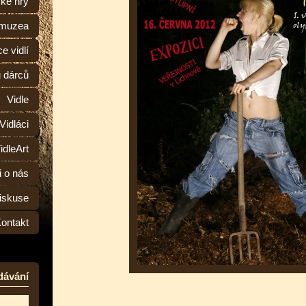
ské hry
 muzea
e vidlí
ů dárců
Vidle
Vidláci
idleArt
i o nás
iskuse
ontakt
dávání