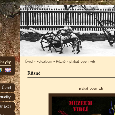
Jazyky
Úvod
»
Fotoalbum
»
Různé
»
plakat_open_wb
Různé
Úvod
plakat_open_wb
tuality
ář akcí