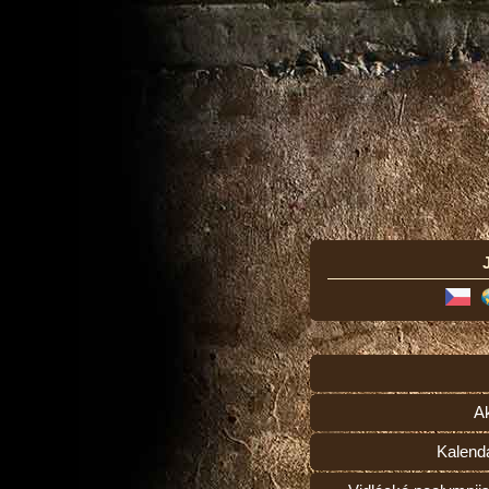
Ak
Kalend