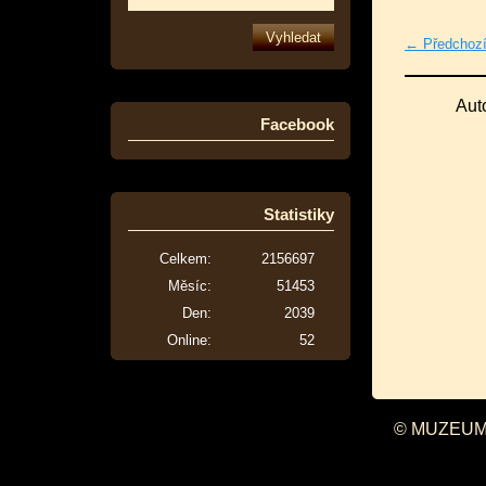
← Předchoz
Aut
Facebook
Statistiky
Celkem:
2156697
Měsíc:
51453
Den:
2039
Online:
52
© MUZEUM 