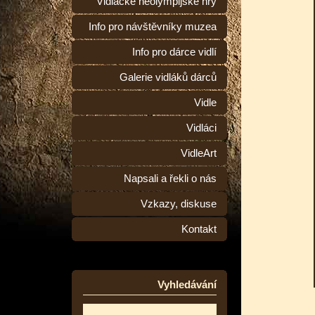
Vidlácké neolympijské hry
Info pro návštěvníky muzea
Info pro dárce vidlí
Galerie vidláků dárců
Vidle
Vidláci
VidleArt
Napsali a řekli o nás
Vzkazy, diskuse
Kontakt
Vyhledávání