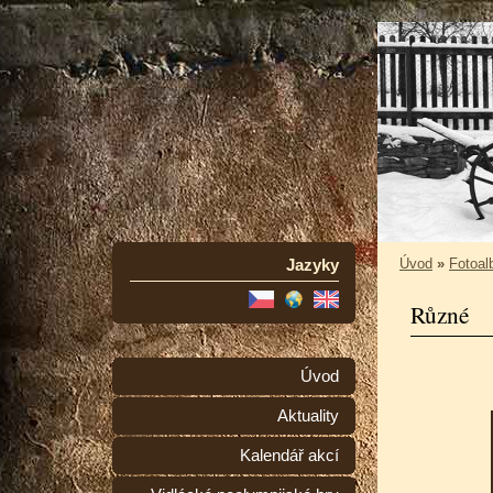
Jazyky
Úvod
»
Fotoa
Různé
Úvod
Aktuality
Kalendář akcí