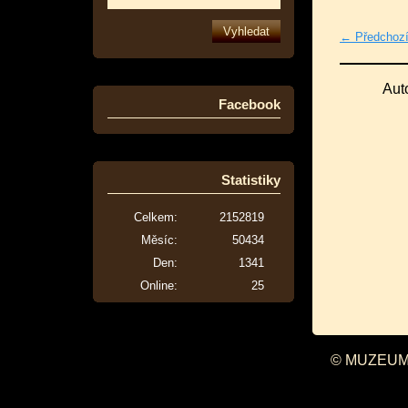
← Předchoz
Aut
Facebook
Statistiky
Celkem:
2152819
Měsíc:
50434
Den:
1341
Online:
25
© MUZEUM 