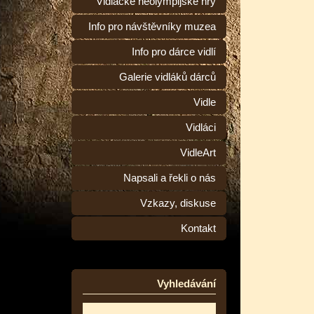
Vidlácké neolympijské hry
Info pro návštěvníky muzea
Info pro dárce vidlí
Galerie vidláků dárců
Vidle
Vidláci
VidleArt
Napsali a řekli o nás
Vzkazy, diskuse
Kontakt
Vyhledávání