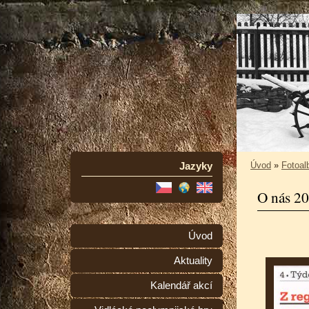
Jazyky
Úvod
»
Fotoa
O nás 2
Úvod
Aktuality
Kalendář akcí