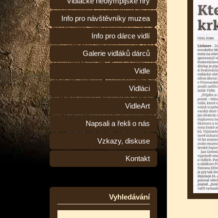
Vidlácké neolympijské hry
Info pro návštěvníky muzea
Info pro dárce vidlí
Galerie vidláků dárců
Vidle
Vidláci
VidleArt
Napsali a řekli o nás
Vzkazy, diskuse
Kontakt
Vyhledávání