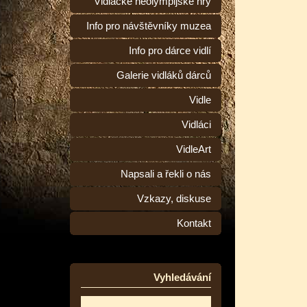
Vidlácké neolympijské hry
Info pro návštěvníky muzea
Info pro dárce vidlí
Galerie vidláků dárců
Vidle
Vidláci
VidleArt
Napsali a řekli o nás
Vzkazy, diskuse
Kontakt
Vyhledávání