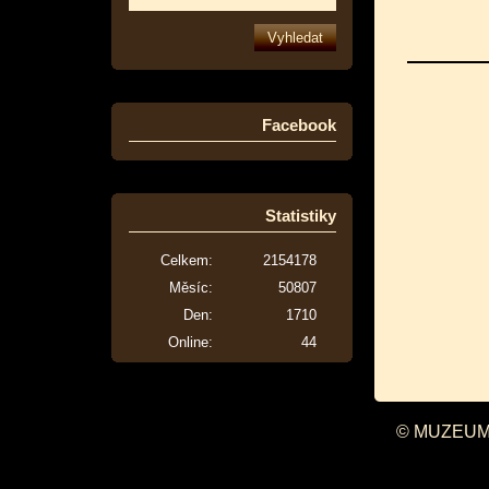
Facebook
Statistiky
Celkem:
2154178
Měsíc:
50807
Den:
1710
Online:
44
© MUZEUM 