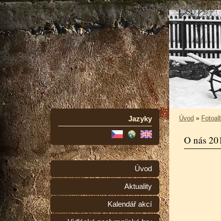
Jazyky
Úvod
»
Fotoa
O nás 20
Úvod
Aktuality
Kalendář akcí